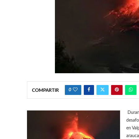
0
COMPARTIR
Durant
desafo
en Val
arauca