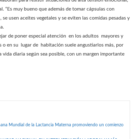
olaboran para resistir situaciones de alta tensión emocional,
tual. “Es muy bueno que además de tomar cápsulas con
 se usen aceites vegetales y se eviten las comidas pesadas y
ca.
jar de poner especial atención en los adultos mayores y
s o en su lugar de habitación suele angustiarlos más, por
a vida diaria según sea posible, con un margen importante
mana Mundial de la Lactancia Materna promoviendo un comienzo