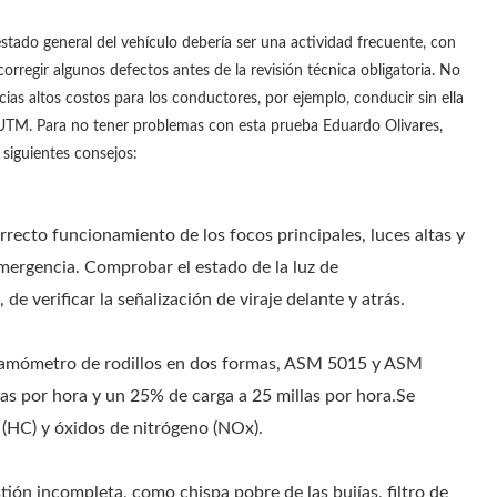
estado general del vehículo debería ser una actividad frecuente, con
rregir algunos defectos antes de la revisión técnica obligatoria. No
 altos costos para los conductores, por ejemplo, conducir sin ella
 UTM. Para no tener problemas con esta prueba Eduardo Olivares,
 siguientes consejos:
orrecto funcionamiento de los focos principales, luces altas y
emergencia. Comprobar el estado de la luz de
de verificar la señalización de viraje delante y atrás.
inamómetro de rodillos en dos formas, ASM 5015 y ASM
as por hora y un 25% de carga a 25 millas por hora.Se
(HC) y óxidos de nitrógeno (NOx).
ión incompleta, como chispa pobre de las bujías, filtro de