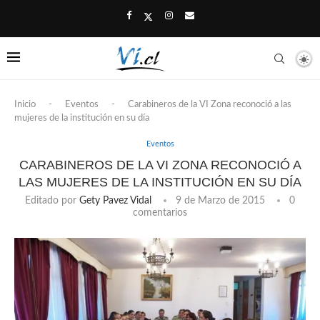
Inicio
-
Eventos
-
Carabineros de la VI Zona reconoció a las
mujeres de la institución en su día
Eventos
CARABINEROS DE LA VI ZONA RECONOCIÓ A
LAS MUJERES DE LA INSTITUCIÓN EN SU DÍA
Editado por
Gety Pavez Vidal
9 de Marzo de 2015
0
comentarios