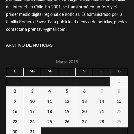
del Internet en Chile. En 2001, se transformó en un foro y el
primer medio digital regional de noticias. Es administrado por la
familia Romero-Pavez. Para publicidad o envío de noticias, puedes
contactar a prensavi@gmail.com.
ARCHIVO DE NOTICIAS
Marzo 2015
L
Ma
Mi
J
V
S
D
1
2
3
4
5
6
7
8
9
10
11
12
13
14
15
16
17
18
19
20
21
22
23
24
25
26
27
28
29
30
31