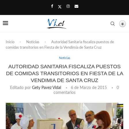
Inicio
-
Noticias
-
Autoridad Sanitaria fiscaliza puestos de
comidas transitorios en Fiesta de la Vendimia de Santa Cruz
Noticias
AUTORIDAD SANITARIA FISCALIZA PUESTOS
DE COMIDAS TRANSITORIOS EN FIESTA DE LA
VENDIMIA DE SANTA CRUZ
Editado por
Gety Pavez Vidal
6 de Marzo de 2015
0
comentarios