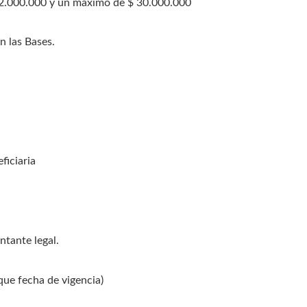
$ 2.000.000 y un máximo de $ 30.000.000
n las Bases.
ficiaria
ntante legal.
ique fecha de vigencia)