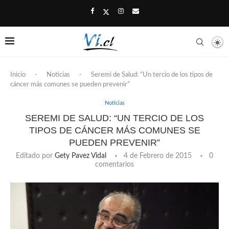
Inicio
-
Noticias
-
Seremi de Salud: “Un tercio de los tipos de
cáncer más comunes se pueden prevenir”
Noticias
SEREMI DE SALUD: “UN TERCIO DE LOS
TIPOS DE CÁNCER MÁS COMUNES SE
PUEDEN PREVENIR”
Editado por
Gety Pavez Vidal
4 de Febrero de 2015
0
comentarios