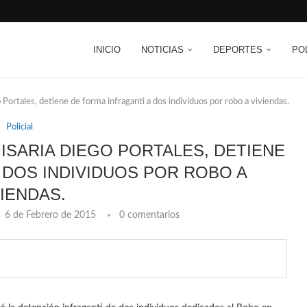
INICIO
NOTICIAS
DEPORTES
PO
Portales, detiene de forma infraganti a dos individuos por robo a viviendas.
Policial
ISARIA DIEGO PORTALES, DETIENE
 DOS INDIVIDUOS POR ROBO A
VIENDAS.
6 de Febrero de 2015
0 comentarios