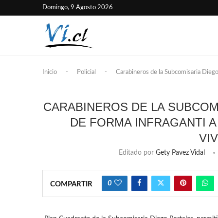
Domingo, 9 Agosto 2026
Inicio
-
Policial
-
Carabineros de la Subcomisaria Diego 
CARABINEROS DE LA SUBCOM
DE FORMA INFRAGANTI A
VI
Editado por
Gety Pavez Vidal
0
COMPARTIR