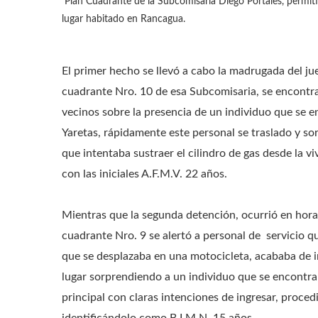
Plan Cuadrante de la Subcomisaria Diego Portales, permiti
lugar habitado en Rancagua.
El primer hecho se llevó a cabo la madrugada del ju
cuadrante Nro. 10 de esa Subcomisaria, se encontrab
vecinos sobre la presencia de un individuo que se en
Yaretas, rápidamente este personal se traslado y s
que intentaba sustraer el cilindro de gas desde la 
con las iniciales A.F.M.V. 22 años.
Mientras que la segunda detención, ocurrió en hora
cuadrante Nro. 9 se alertó a personal de servicio que
que se desplazaba en una motocicleta, acababa de i
lugar sorprendiendo a un individuo que se encontrab
principal con claras intenciones de ingresar, proce