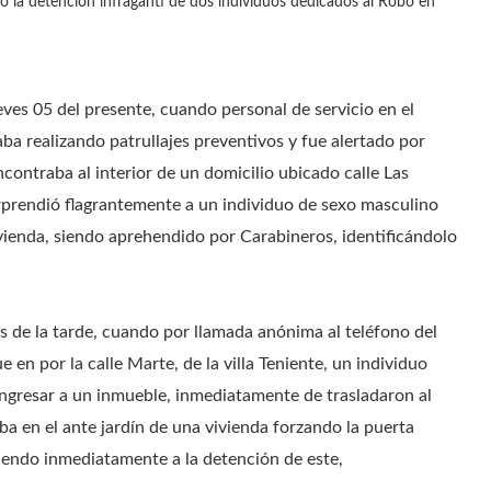
ó la detención infraganti de dos individuos dedicados al Robo en
eves 05 del presente, cuando personal de servicio en el
a realizando patrullajes preventivos y fue alertado por
contraba al interior de un domicilio ubicado calle Las
orprendió flagrantemente a un individuo de sexo masculino
vivienda, siendo aprehendido por Carabineros, identificándolo
s de la tarde, cuando por llamada anónima al teléfono del
 en por la calle Marte, de la villa Teniente, un individuo
ngresar a un inmueble, inmediatamente de trasladaron al
a en el ante jardín de una vivienda forzando la puerta
diendo inmediatamente a la detención de este,