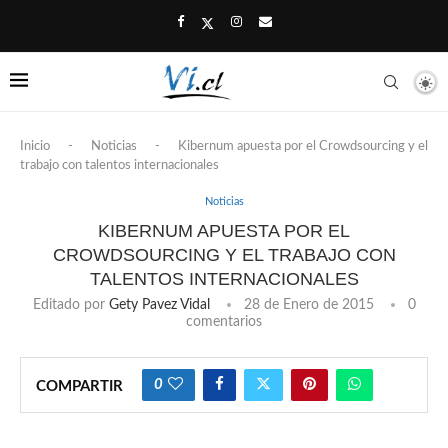
Inicio
-
Noticias
-
Kibernum apuesta por el Crowdsourcing y el
trabajo con talentos internacionales
Noticias
KIBERNUM APUESTA POR EL
CROWDSOURCING Y EL TRABAJO CON
TALENTOS INTERNACIONALES
Editado por
Gety Pavez Vidal
28 de Enero de 2015
0
comentarios
0
COMPARTIR