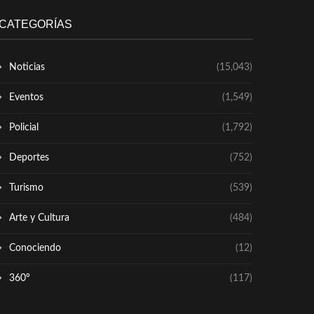
CATEGORÍAS
Noticias
(15,043)
Eventos
(1,549)
Policial
(1,792)
Deportes
(752)
Turismo
(539)
Arte y Cultura
(484)
Conociendo
(12)
360º
(117)