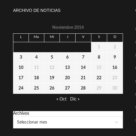
ARCHIVO DE NOTICIAS
Noviembre 2014
L
Ma
Mi
J
V
S
D
1
2
3
4
5
6
7
8
9
10
11
12
13
14
15
16
17
18
19
20
21
22
23
24
25
26
27
28
29
30
« Oct
Dic »
Archivos