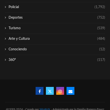
Policial
(1,792)
Deportes
(752)
Turismo
(539)
Arte y Cultura
(484)
Conociendo
(12)
360º
(117)
@1999-2024 - Creado por
WroKeN
- Administrado por la Familia Romero-Pavez