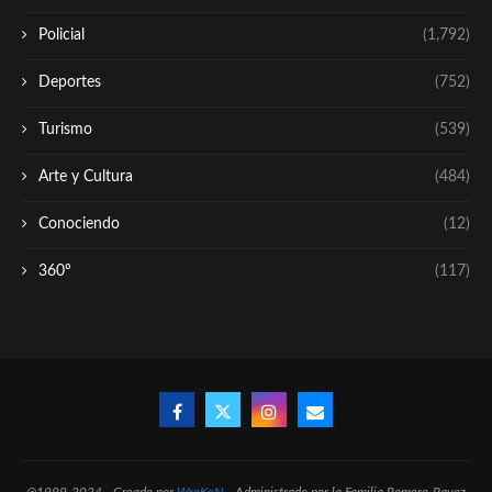
Policial
(1,792)
Deportes
(752)
Turismo
(539)
Arte y Cultura
(484)
Conociendo
(12)
360º
(117)
@1999-2024 - Creado por
WroKeN
- Administrado por la Familia Romero-Pavez