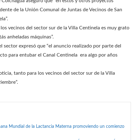
de Colchagua aseguró que “en estos y otros proyectos
sidente de la Unión Comunal de Juntas de Vecinos de San
la”.
 los vecinos del sector sur de la Villa Centinela es muy grato
estás anheladas máquinas”.
l sector expresó que “el anuncio realizado por parte del
cto para entubar el Canal Centinela era algo por años
icia, tanto para los vecinos del sector sur de la Villa
tiembre”.
mana Mundial de la Lactancia Materna promoviendo un comienzo