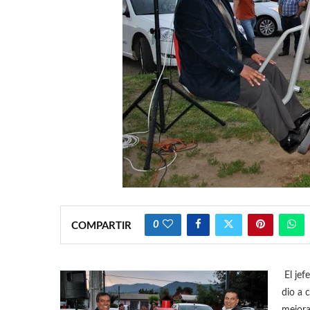
0
COMPARTIR
El jef
dio a 