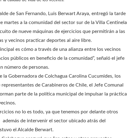
r la calidad de vida de los vecinos.
calde de San Fernando, Luis Berwart Araya, entregó la tarde
te martes a la comunidad del sector sur de la Villa Centinela
rcuito de nueve máquinas de ejercicios que permitirán a las
s y vecinos practicar deportes al aire libre.
rincipal es cómo a través de una alianza entre los vecinos
ios públicos en beneficio de la comunidad”, señaló el jefe
an número de personas.
de la Gobernadora de Colchagua Carolina Cucumides, los
 representantes de Carabineros de Chile, el Jefe Comunal
rman parte de la política municipal de impulsar la práctica
vecinos.
ercicios no lo es todo, ya que tenemos por delante otros
 además de intervenir el sector ubicado atrás del
ostuvo el Alcalde Berwart.