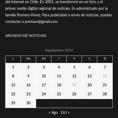
del Internet en Chile. En 2001, se transformó en un foro y el
primer medio digital regional de noticias. Es administrado por la
familia Romero-Pavez. Para publicidad o envío de noticias, puedes
contactar a prensavi@gmail.com.
ARCHIVO DE NOTICIAS
Septiembre 2014
L
Ma
Mi
J
V
S
D
1
2
3
4
5
6
7
8
9
10
11
12
13
14
15
16
17
18
19
20
21
22
23
24
25
26
27
28
29
30
« Ago
Oct »