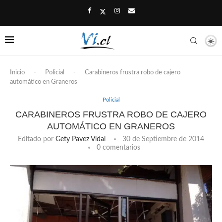
Inicio
-
Policial
-
Carabineros frustra robo de cajero
automático en Graneros
Policial
CARABINEROS FRUSTRA ROBO DE CAJERO
AUTOMÁTICO EN GRANEROS
Editado por
Gety Pavez Vidal
30 de Septiembre de 2014
0 comentarios