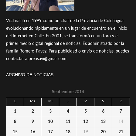
Vi.cl nació en 1999 como un chat de la Provincia de Colchagua,
evolucionando rápidamente en un lugar de encuentro en el inicio
del Internet en Chile. En 2001, se transformó en un foro y el
primer medio digital regional de noticias. Es administrado por la
familia Romero-Pavez. Para publicidad o envío de noticias, puedes
contactar a prensavi@gmail.com.
ARCHIVO DE NOTICIAS
Septiembre 2014
L
Ma
Mi
J
V
S
D
1
2
3
4
5
6
7
8
9
10
11
12
13
14
15
16
17
18
19
20
21