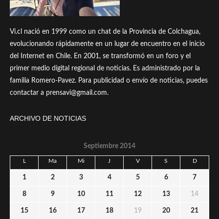
Vi.cl nació en 1999 como un chat de la Provincia de Colchagua,
evolucionando rápidamente en un lugar de encuentro en el inicio
del Internet en Chile. En 2001, se transformó en un foro y el
primer medio digital regional de noticias. Es administrado por la
familia Romero-Pavez. Para publicidad o envío de noticias, puedes
contactar a prensavi@gmail.com.
ARCHIVO DE NOTICIAS
Septiembre 2014
L
Ma
Mi
J
V
S
D
1
2
3
4
5
6
7
8
9
10
11
12
13
14
15
16
17
18
19
20
21