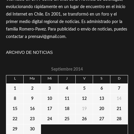
evolucionando rápidamente en un lugar de encuentro en el inicio
del Internet en Chile. En 2001, se transformó en un foro y el
primer medio digital regional de noticias. Es administrado por la
familia Romero-Pavez. Para publicidad o envío de noticias, puedes
contactar a prensavi@gmail.com.
ARCHIVO DE NOTICIAS
Septiembre 2014
L
Ma
Mi
J
V
S
D
1
2
3
4
5
6
7
8
9
10
11
12
13
14
15
16
17
18
19
20
21
22
23
24
25
26
27
28
29
30