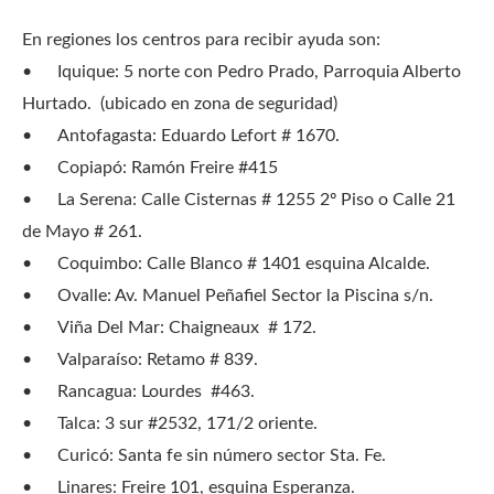
En regiones los centros para recibir ayuda son:
•
Iquique: 5 norte con Pedro Prado, Parroquia Alberto
Hurtado. (ubicado en zona de seguridad)
•
Antofagasta: Eduardo Lefort # 1670.
•
Copiapó: Ramón Freire #415
•
La Serena: Calle Cisternas # 1255 2º Piso o Calle 21
de Mayo # 261.
•
Coquimbo: Calle Blanco # 1401 esquina Alcalde.
•
Ovalle: Av. Manuel Peñafiel Sector la Piscina s/n.
•
Viña Del Mar: Chaigneaux # 172.
•
Valparaíso: Retamo # 839.
•
Rancagua: Lourdes #463.
•
Talca: 3 sur #2532, 171/2 oriente.
•
Curicó: Santa fe sin número sector Sta. Fe.
•
Linares: Freire 101, esquina Esperanza.