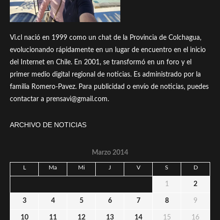
Vi.cl nació en 1999 como un chat de la Provincia de Colchagua,
evolucionando rápidamente en un lugar de encuentro en el inicio
del Internet en Chile. En 2001, se transformó en un foro y el
primer medio digital regional de noticias. Es administrado por la
familia Romero-Pavez. Para publicidad o envío de noticias, puedes
contactar a prensavi@gmail.com.
ARCHIVO DE NOTICIAS
Marzo 2014
L
Ma
Mi
J
V
S
D
1
2
3
4
5
6
7
8
9
10
11
12
13
14
15
16