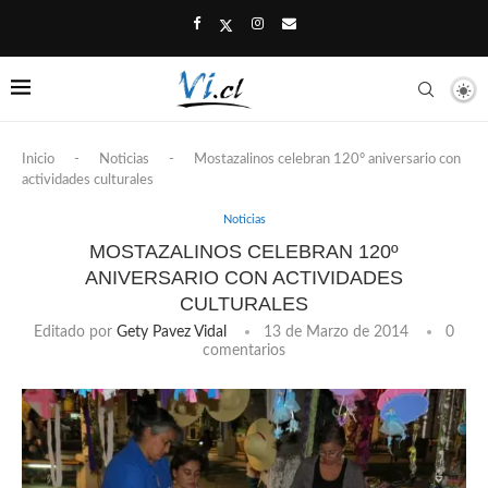
Inicio
-
Noticias
-
Mostazalinos celebran 120º aniversario con
actividades culturales
Noticias
MOSTAZALINOS CELEBRAN 120º
ANIVERSARIO CON ACTIVIDADES
CULTURALES
Editado por
Gety Pavez Vidal
13 de Marzo de 2014
0
comentarios