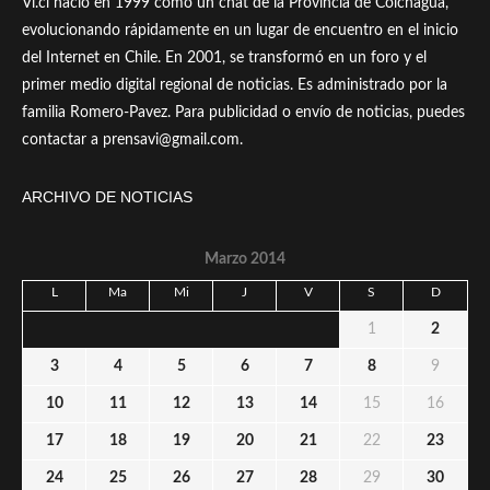
Vi.cl nació en 1999 como un chat de la Provincia de Colchagua,
evolucionando rápidamente en un lugar de encuentro en el inicio
del Internet en Chile. En 2001, se transformó en un foro y el
primer medio digital regional de noticias. Es administrado por la
familia Romero-Pavez. Para publicidad o envío de noticias, puedes
contactar a prensavi@gmail.com.
ARCHIVO DE NOTICIAS
Marzo 2014
L
Ma
Mi
J
V
S
D
1
2
3
4
5
6
7
8
9
10
11
12
13
14
15
16
17
18
19
20
21
22
23
24
25
26
27
28
29
30