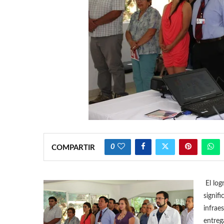
0
COMPARTIR
El log
signif
infrae
entreg