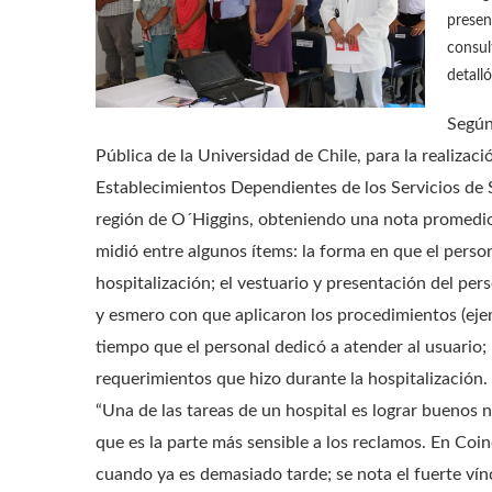
presen
consult
detall
Según
Pública de la Universidad de Chile, para la realizaci
Establecimientos Dependientes de los Servicios de S
región de O´Higgins, obteniendo una nota promedio d
midió entre algunos ítems: la forma en que el perso
hospitalización; el vestuario y presentación del per
y esmero con que aplicaron los procedimientos (ejem
tiempo que el personal dedicó a atender al usuario; 
requerimientos que hizo durante la hospitalización.
“Una de las tareas de un hospital es lograr buenos n
que es la parte más sensible a los reclamos. En Co
cuando ya es demasiado tarde; se nota el fuerte vínc