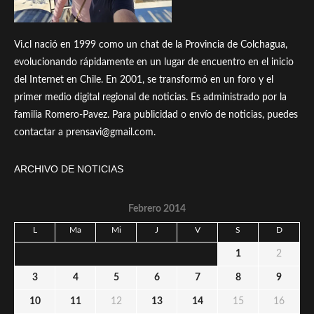
Vi.cl nació en 1999 como un chat de la Provincia de Colchagua,
evolucionando rápidamente en un lugar de encuentro en el inicio
del Internet en Chile. En 2001, se transformó en un foro y el
primer medio digital regional de noticias. Es administrado por la
familia Romero-Pavez. Para publicidad o envío de noticias, puedes
contactar a prensavi@gmail.com.
ARCHIVO DE NOTICIAS
Febrero 2014
L
Ma
Mi
J
V
S
D
1
2
3
4
5
6
7
8
9
10
11
12
13
14
15
16