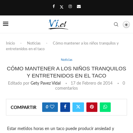
Inicio
-
Noticias
-
Cómo mantener a los niños tranquilos y
entretenidos en el taco
Noticias
CÓMO MANTENER A LOS NIÑOS TRANQUILOS
Y ENTRETENIDOS EN EL TACO
Editado por
Gety Pavez Vidal
17 de Febrero de 2014
0
comentarios
0
COMPARTIR
Estar metidos horas en un taco puede producir ansiedad y