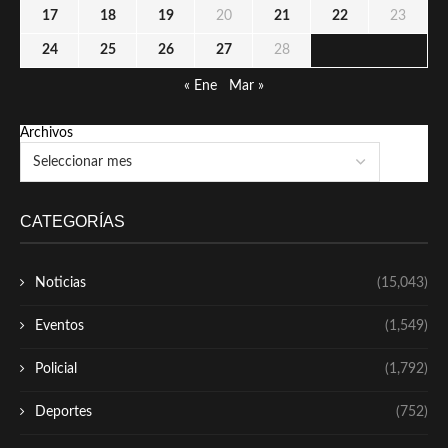
17
18
19
20
21
22
23
24
25
26
27
28
« Ene
Mar »
Archivos
CATEGORÍAS
Noticias
(15,043)
Eventos
(1,549)
Policial
(1,792)
Deportes
(752)