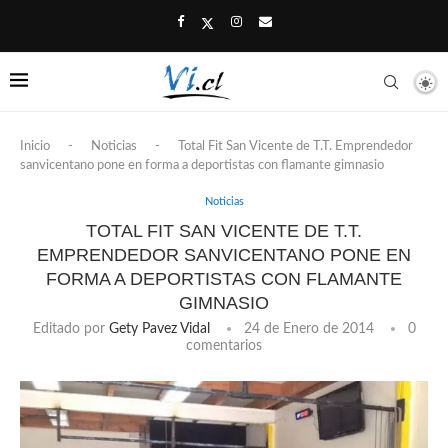
Inicio
-
Noticias
-
Total Fit San Vicente de T.T. Emprendedor
sanvicentano pone en forma a deportistas con flamante gimnasio
Noticias
TOTAL FIT SAN VICENTE DE T.T.
EMPRENDEDOR SANVICENTANO PONE EN
FORMA A DEPORTISTAS CON FLAMANTE
GIMNASIO
Editado por
Gety Pavez Vidal
24 de Enero de 2014
0
comentarios