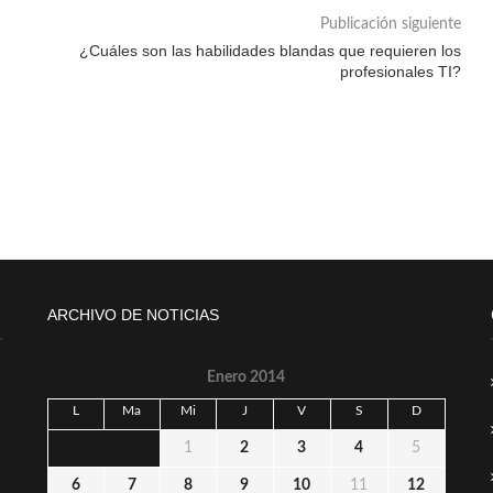
Publicación siguiente
¿Cuáles son las habilidades blandas que requieren los
profesionales TI?
ARCHIVO DE NOTICIAS
Enero 2014
L
Ma
Mi
J
V
S
D
1
2
3
4
5
6
7
8
9
10
11
12