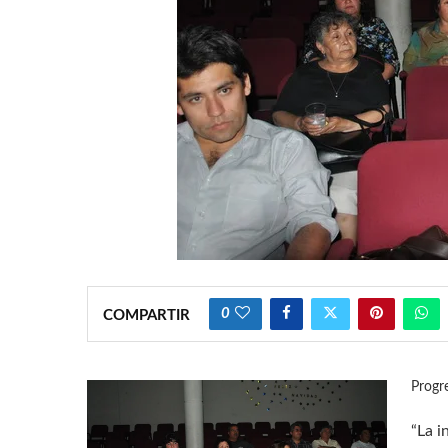
0
COMPARTIR
Progr
“La i