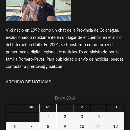
Vi.cl nació en 1999 como un chat de la Provincia de Colchagua,
evolucionando rápidamente en un lugar de encuentro en el inicio
del Internet en Chile. En 2001, se transformó en un foro y el
primer medio digital regional de noticias. Es administrado por la
familia Romero-Pavez. Para publicidad o envío de noticias, puedes
contactar a prensavi@gmail.com.
ARCHIVO DE NOTICIAS
Enero 2014
L
Ma
Mi
J
V
S
D
1
2
3
4
5
6
7
8
9
10
11
12