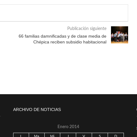
Publicación siguiente
66 familias damnificadas y de clase media de
Chépica reciben subsidio habitacional
ARCHIVO DE NOTICIAS
Enero 2014
L
Ma
Mi
J
V
S
D