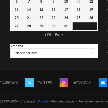
6
7
8
9
10
11
12
13
14
15
16
17
18
19
20
21
22
23
24
25
26
27
28
29
30
31
« Dic
Feb »
Archivos
FACEBOOK
TWITTER
INSTAGRAM
@1999-2024 - Creado por
WroKeN
- Administrado por la Familia Romero-Pave