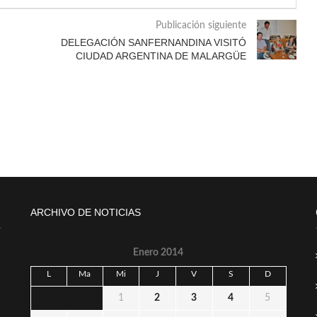
Publicación siguiente
DELEGACIÓN SANFERNANDINA VISITÓ
CIUDAD ARGENTINA DE MALARGÜE
ARCHIVO DE NOTICIAS
Enero 2014
L
Ma
Mi
J
V
S
D
1
2
3
4
5