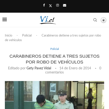
Inicio
-
Policial
-
Carabineros detiene a tres sujetos por robo
de vehículos
Policial
CARABINEROS DETIENE A TRES SUJETOS
POR ROBO DE VEHÍCULOS
Editado por
Gety Pavez Vidal
14 de Enero de 2014
0
comentarios