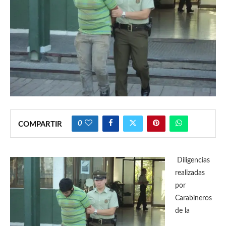
0
COMPARTIR
Diligencias
realizadas
por
Carabineros
de la