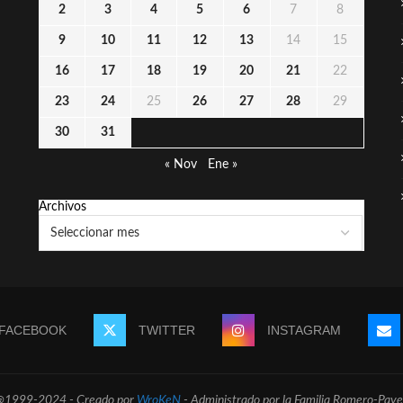
2
3
4
5
6
7
8
9
10
11
12
13
14
15
16
17
18
19
20
21
22
23
24
25
26
27
28
29
30
31
« Nov
Ene »
Archivos
FACEBOOK
TWITTER
INSTAGRAM
@1999-2024 - Creado por
WroKeN
- Administrado por la Familia Romero-Pave