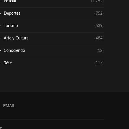
Policial
(1,792)
Deportes
(752)
Turismo
(539)
Arte y Cultura
(484)
Conociendo
(12)
360º
(117)
EMAIL
z