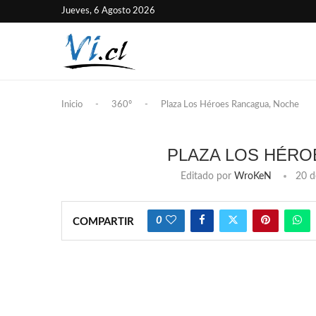
Jueves, 6 Agosto 2026
Inicio
-
360º
-
Plaza Los Héroes Rancagua, Noche
PLAZA LOS HÉRO
Editado por
WroKeN
20 d
0
COMPARTIR