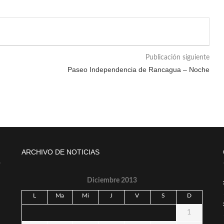
Publicación siguiente
Paseo Independencia de Rancagua – Noche
ARCHIVO DE NOTICIAS
Diciembre 2013
L
Ma
Mi
J
V
S
D
1