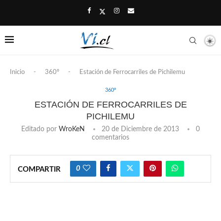
Inicio
-
360º
-
Estación de Ferrocarriles de Pichilemu
360º
ESTACIÓN DE FERROCARRILES DE
PICHILEMU
Editado por
WroKeN
20 de Diciembre de 2013
0
comentarios
0
COMPARTIR