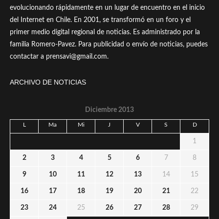
evolucionando rápidamente en un lugar de encuentro en el inicio
del Internet en Chile. En 2001, se transformó en un foro y el
primer medio digital regional de noticias. Es administrado por la
familia Romero-Pavez. Para publicidad o envío de noticias, puedes
contactar a prensavi@gmail.com.
ARCHIVO DE NOTICIAS
Diciembre 2013
L
Ma
Mi
J
V
S
D
1
2
3
4
5
6
7
8
9
10
11
12
13
14
15
16
17
18
19
20
21
22
23
24
25
26
27
28
29