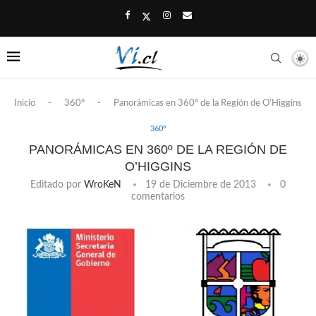
Inicio
-
360º
-
Panorámicas en 360º de la Región de O’Higgins
360º
PANORÁMICAS EN 360º DE LA REGIÓN DE
O’HIGGINS
Editado por
WroKeN
19 de Diciembre de 2013
0
comentarios