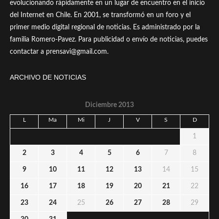
evolucionando rápidamente en un lugar de encuentro en el inicio
del Internet en Chile. En 2001, se transformó en un foro y el
primer medio digital regional de noticias. Es administrado por la
familia Romero-Pavez. Para publicidad o envío de noticias, puedes
contactar a prensavi@gmail.com.
ARCHIVO DE NOTICIAS
Diciembre 2013
L
Ma
Mi
J
V
S
D
1
2
3
4
5
6
7
8
9
10
11
12
13
14
15
16
17
18
19
20
21
22
23
24
25
26
27
28
29