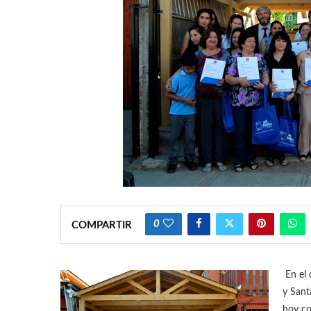
0
COMPARTIR
En el 
y Sant
hoy co