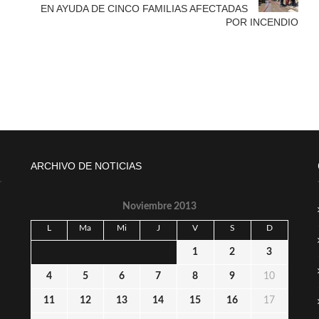
EN AYUDA DE CINCO FAMILIAS AFECTADAS
POR INCENDIO
ARCHIVO DE NOTICIAS
Noviembre 2013
L
Ma
Mi
J
V
S
D
1
2
3
4
5
6
7
8
9
10
11
12
13
14
15
16
17