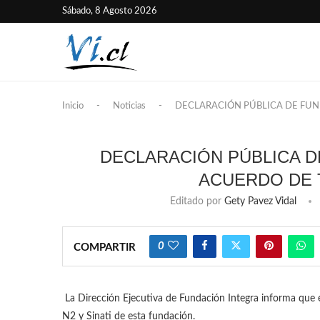
Sábado, 8 Agosto 2026
Inicio
-
Noticias
-
DECLARACIÓN PÚBLICA DE FUN
DECLARACIÓN PÚBLICA D
ACUERDO DE 
Editado por
Gety Pavez Vidal
0
COMPARTIR
La Dirección Ejecutiva de Fundación Integra informa que es
N2 y Sinati de esta fundación.