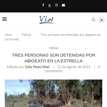
Inicio
-
Policial
-
Tres personas son detenidas por abigeato en
La Estrella
Policial
TRES PERSONAS SON DETENIDAS POR
ABIGEATO EN LA ESTRELLA
Editado por
Gety Pavez Vidal
23 de Agosto de 2013
0
comentarios