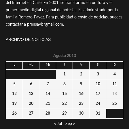
del Internet en Chile. En 2001, se transformó en un foro y el
primer medio digital regional de noticias. Es administrado por la
familia Romero-Pavez. Para publicidad o envío de noticias, puedes
contactar a prensavi@gmail.com.
ARCHIVO DE NOTICIAS
Agosto 2013
L
Ma
Mi
J
V
S
D
1
2
3
4
5
6
7
8
9
10
11
12
13
14
15
16
17
18
19
20
21
22
23
24
25
26
27
28
29
30
31
« Jul
Sep »