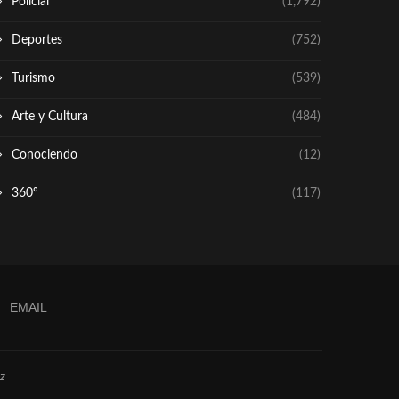
Policial
(1,792)
Deportes
(752)
Turismo
(539)
Arte y Cultura
(484)
Conociendo
(12)
360º
(117)
EMAIL
z