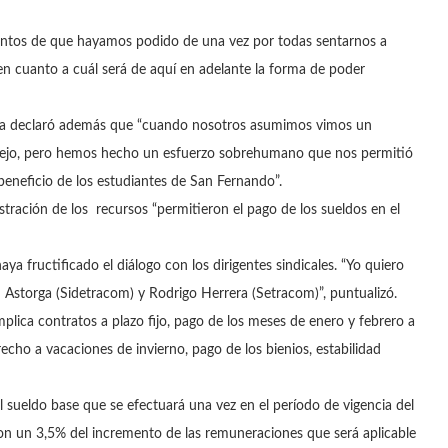
tentos de que hayamos podido de una vez por todas sentarnos a
en cuanto a cuál será de aquí en adelante la forma de poder
agua declaró además que “cuando nosotros asumimos vimos un
lejo, pero hemos hecho un esfuerzo sobrehumano que nos permitió
 beneficio de los estudiantes de San Fernando”.
tración de los recursos “permitieron el pago de los sueldos en el
ya fructificado el diálogo con los dirigentes sindicales. “Yo quiero
n Astorga (Sidetracom) y Rodrigo Herrera (Setracom)”, puntualizó.
mplica contratos a plazo fijo, pago de los meses de enero y febrero a
recho a vacaciones de invierno, pago de los bienios, estabilidad
 sueldo base que se efectuará una vez en el período de vigencia del
 con un 3,5% del incremento de las remuneraciones que será aplicable