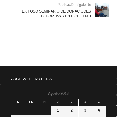
Publicación siguiente
EXITOSO SEMINARIO DE DONACIODES
DEPORTIVAS EN PICHILEMU
ARCHIVO DE NOTICIAS
Agosto 2013
L
Ma
Mi
J
V
S
D
1
2
3
4