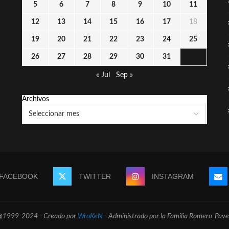
5
6
7
8
9
10
11
12
13
14
15
16
17
18
19
20
21
22
23
24
25
26
27
28
29
30
31
« Jul
Sep »
Archivos
FACEBOOK
TWITTER
INSTAGRAM
@1999-2024 - Creado por
WroKeN
- Administrado por la Familia Romero-Pave