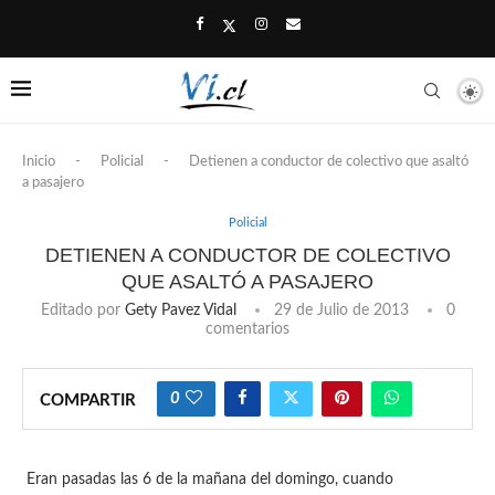
Inicio
-
Policial
-
Detienen a conductor de colectivo que asaltó
a pasajero
Policial
DETIENEN A CONDUCTOR DE COLECTIVO
QUE ASALTÓ A PASAJERO
Editado por
Gety Pavez Vidal
29 de Julio de 2013
0
comentarios
0
COMPARTIR
Eran pasadas las 6 de la mañana del domingo, cuando