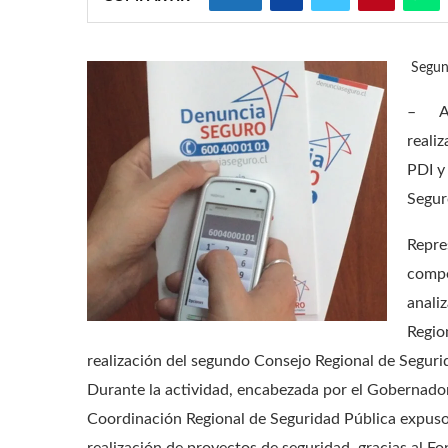
Segund
–
A
reali
PDI y
Segur
Repre
compe
anali
Regio
realización del segundo Consejo Regional de Seguri
Durante la actividad, encabezada por el Gobernador
Coordinación Regional de Seguridad Pública expuso 