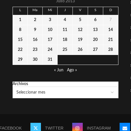
Julio 2013
L
Ma
Mi
J
V
S
D
1
2
3
4
5
6
7
8
9
10
11
12
13
14
15
16
17
18
19
20
21
22
23
24
25
26
27
28
29
30
31
« Jun
Ago »
Archivos
FACEBOOK
TWITTER
INSTAGRAM