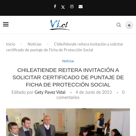
Inicio
-
Noticias
-
ChileAtiende reitera invitación a solicitar
certificado de puntaje de Ficha de Protección Social
Noticias
CHILEATIENDE REITERA INVITACIÓN A
SOLICITAR CERTIFICADO DE PUNTAJE DE
FICHA DE PROTECCIÓN SOCIAL
Editado por
Gety Pavez Vidal
4 de Junio de 2013
0
comentarios