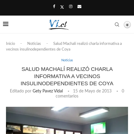
Inicio
-
Noticias
-
Salud Machalí realizó charla informativa a
vecinos insulinodependientes de Coya
Noticias
SALUD MACHALÍ REALIZÓ CHARLA
INFORMATIVA A VECINOS
INSULINODEPENDIENTES DE COYA
Editado por
Gety Pavez Vidal
15 de Mayo de 2013
0
comentarios