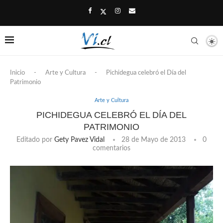
Inicio
-
Arte y Cultura
-
Pichidegua celebró el Día del
Patrimonio
Arte y Cultura
PICHIDEGUA CELEBRÓ EL DÍA DEL
PATRIMONIO
Editado por
Gety Pavez Vidal
28 de Mayo de 2013
0
comentarios