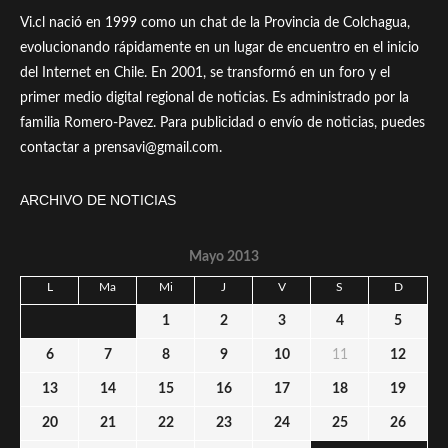
Vi.cl nació en 1999 como un chat de la Provincia de Colchagua,
evolucionando rápidamente en un lugar de encuentro en el inicio
del Internet en Chile. En 2001, se transformó en un foro y el
primer medio digital regional de noticias. Es administrado por la
familia Romero-Pavez. Para publicidad o envío de noticias, puedes
contactar a prensavi@gmail.com.
ARCHIVO DE NOTICIAS
Mayo 2013
L
Ma
Mi
J
V
S
D
1
2
3
4
5
6
7
8
9
10
11
12
13
14
15
16
17
18
19
20
21
22
23
24
25
26