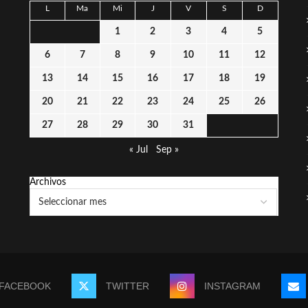
L
Ma
Mi
J
V
S
D
1
2
3
4
5
6
7
8
9
10
11
12
13
14
15
16
17
18
19
20
21
22
23
24
25
26
27
28
29
30
31
« Jul
Sep »
Archivos
FACEBOOK
TWITTER
INSTAGRAM