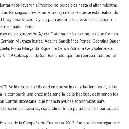
luntariados llevaron alimentos no perecibles hasta el altar, mientras
tas Rancagua, ofrecieron el trabajo de calle que se está realizando
del Programa Noche Digna-, para asistir a las personas en situación
 de acompañamiento.
untarias de los grupos de Ayuda Fraterna de las parroquias que forman
 Carmen Mugraza Iturbe, Adelina Santibáñez Ponce, Georgina Bauer
zuela, María Margarita Riquelme Celis y Adriana Celis Valenzuela.
to N° 19 Colchagua, de San Fernando, que fue representado por el
 Té Solidario, una actividad en que se invita a las familias –y a los
ia- a compartir una once más sencilla de lo habitual, destinando los
ión Caritas diocesana, que financia ayudas económicas para
sitarse en los buzones, especialmente preparados en las parroquias,
ado y los de la Campaña de Cuaresma 2012, fue posible entregar este