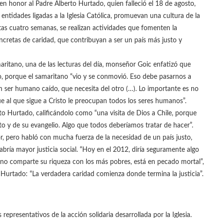
en honor al Padre Alberto Hurtado, quien falleció el 18 de agosto,
entidades ligadas a la Iglesia Católica, promuevan una cultura de la
stas cuatro semanas, se realizan actividades que fomenten la
 concretas de caridad, que contribuyan a ser un país más justo y
maritano, una de las lecturas del día, monseñor Goic enfatizó que
to, porque el samaritano “vio y se conmovió. Eso debe pasarnos a
 ser humano caído, que necesita del otro (…). Lo importante es no
ue al que sigue a Cristo le preocupan todos los seres humanos”.
to Hurtado, calificándolo como “una visita de Dios a Chile, porque
to y de su evangelio. Algo que todos deberíamos tratar de hacer”.
, pero habló con mucha fuerza de la necesidad de un país justo,
abría mayor justicia social. “Hoy en el 2012, diría seguramente algo
 no comparte su riqueza con los más pobres, está en pecado mortal”,
e Hurtado: “La verdadera caridad comienza donde termina la justicia”.
representativos de la acción solidaria desarrollada por la Iglesia.