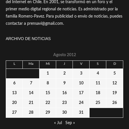
del Internet en Chile. En 2001, se transformó en un foro y el
primer medio digital regional de noticias. Es administrado por la
familia Romero-Pavez. Para publicidad o envío de noticias, puedes
contactar a prensavi@gmail.com.
ARCHIVO DE NOTICIAS
Agosto 2012
L
Ma
Mi
J
V
S
D
1
2
3
4
5
6
7
8
9
10
11
12
13
14
15
16
17
18
19
20
21
22
23
24
25
26
27
28
29
30
31
« Jul
Sep »