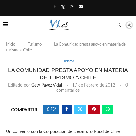
Inicio
-
Turismo
-
La Comunidad presta apoyo en materia de
turismo a Chile
Turismo
LA COMUNIDAD PRESTA APOYO EN MATERIA
DE TURISMO A CHILE
Editado por
Gety Pavez Vidal
17 de Febrero de 2012
0
comentarios
0
COMPARTIR
Un convenio con la Corporación de Desarrollo Rural de Chile