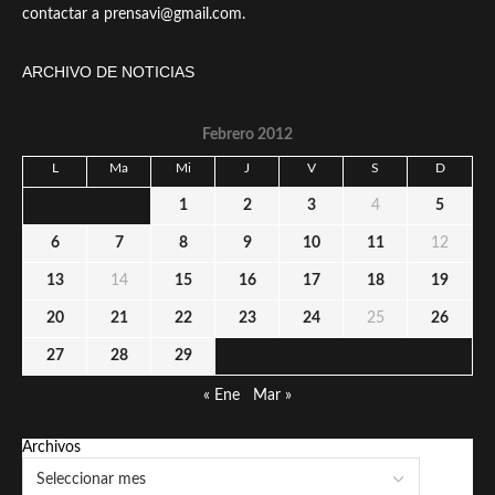
contactar a prensavi@gmail.com.
ARCHIVO DE NOTICIAS
Febrero 2012
L
Ma
Mi
J
V
S
D
1
2
3
4
5
6
7
8
9
10
11
12
13
14
15
16
17
18
19
20
21
22
23
24
25
26
27
28
29
« Ene
Mar »
Archivos