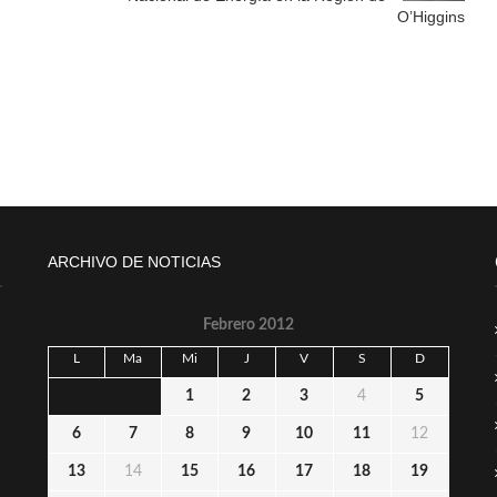
O’Higgins
ARCHIVO DE NOTICIAS
Febrero 2012
L
Ma
Mi
J
V
S
D
1
2
3
4
5
6
7
8
9
10
11
12
13
14
15
16
17
18
19