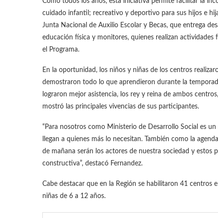
Como todos los años, esta iniciativa permite facilitar la in
cuidado infantil; recreativo y deportivo para sus hijos e hija
Junta Nacional de Auxilio Escolar y Becas, que entrega de
educación física y monitores, quienes realizan actividades f
el Programa.
En la oportunidad, los niños y niñas de los centros realiza
demostraron todo lo que aprendieron durante la temporad
lograron mejor asistencia, los rey y reina de ambos centros
mostró las principales vivencias de sus participantes.
“Para nosotros como Ministerio de Desarrollo Social es u
llegan a quienes más lo necesitan. También como la agenda 
de mañana serán los actores de nuestra sociedad y estos 
constructiva”, destacó Fernandez.
Cabe destacar que en la Región se habilitaron 41 centros
niñas de 6 a 12 años.