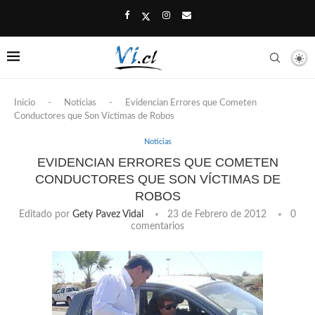
Inicio
-
Noticias
-
Evidencian Errores que Cometen
Conductores que Son Víctimas de Robos
Noticias
EVIDENCIAN ERRORES QUE COMETEN
CONDUCTORES QUE SON VÍCTIMAS DE
ROBOS
Editado por
Gety Pavez Vidal
23 de Febrero de 2012
0
comentarios