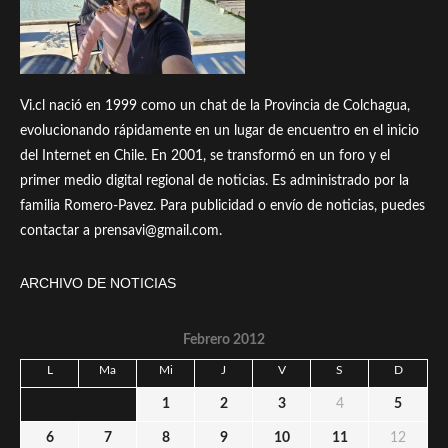
Vi.cl nació en 1999 como un chat de la Provincia de Colchagua,
evolucionando rápidamente en un lugar de encuentro en el inicio
del Internet en Chile. En 2001, se transformó en un foro y el
primer medio digital regional de noticias. Es administrado por la
familia Romero-Pavez. Para publicidad o envío de noticias, puedes
contactar a prensavi@gmail.com.
ARCHIVO DE NOTICIAS
Febrero 2012
L
Ma
Mi
J
V
S
D
1
2
3
4
5
6
7
8
9
10
11
12