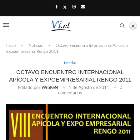
Inicio
-
Noticias
-
Octavo Encuentro Internacional Apícola y
Expoempresarial Rengo 2011
Noticias
OCTAVO ENCUENTRO INTERNACIONAL
APÍCOLA Y EXPOEMPRESARIAL RENGO 2011
Editado por
WroKeN
1 de Agosto de 2011
0
comentarios