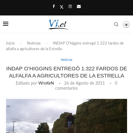
Inicio
-
Noticias
-
INDAP O’higgins entregó 1.322 fardos de
alfalfa a agricultores de la Estrella
Noticias
INDAP O’HIGGINS ENTREGÓ 1.322 FARDOS DE
ALFALFA A AGRICULTORES DE LA ESTRELLA
Editado por
WroKeN
26 de Agosto de 2011
0
comentarios