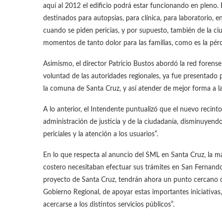
aquí al 2012 el edificio podrá estar funcionando en pleno
destinados para autopsias, para clínica, para laboratorio, en
cuando se piden pericias, y por supuesto, también de la ci
momentos de tanto dolor para las familias, como es la pérd
Asimismo, el director Patricio Bustos abordó la red forense
voluntad de las autoridades regionales, ya fue presentado 
la comuna de Santa Cruz, y así atender de mejor forma a l
A lo anterior, el Intendente puntualizó que el nuevo recint
administración de justicia y de la ciudadanía, disminuyend
periciales y la atención a los usuarios”.
En lo que respecta al anuncio del SML en Santa Cruz, la má
costero necesitaban efectuar sus trámites en San Fernando,
proyecto de Santa Cruz, tendrán ahora un punto cercano dond
Gobierno Regional, de apoyar estas importantes iniciativa
acercarse a los distintos servicios públicos”.