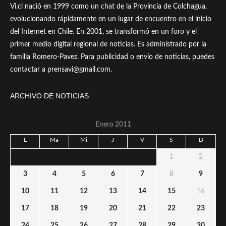
Vi.cl nació en 1999 como un chat de la Provincia de Colchagua,
evolucionando rápidamente en un lugar de encuentro en el inicio
del Internet en Chile. En 2001, se transformó en un foro y el
primer medio digital regional de noticias. Es administrado por la
familia Romero-Pavez. Para publicidad o envío de noticias, puedes
contactar a prensavi@gmail.com.
ARCHIVO DE NOTICIAS
Enero 2011
L
Ma
Mi
J
V
S
D
1
2
3
4
5
6
7
8
9
10
11
12
13
14
15
16
17
18
19
20
21
22
23
24
25
26
27
28
29
30