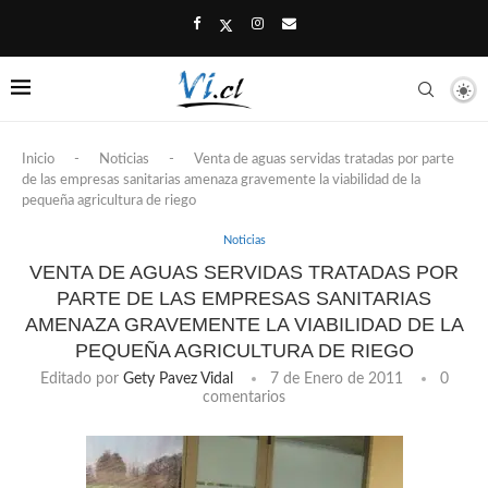
Inicio
-
Noticias
-
Venta de aguas servidas tratadas por parte
de las empresas sanitarias amenaza gravemente la viabilidad de la
pequeña agricultura de riego
Noticias
VENTA DE AGUAS SERVIDAS TRATADAS POR
PARTE DE LAS EMPRESAS SANITARIAS
AMENAZA GRAVEMENTE LA VIABILIDAD DE LA
PEQUEÑA AGRICULTURA DE RIEGO
Editado por
Gety Pavez Vidal
7 de Enero de 2011
0
comentarios