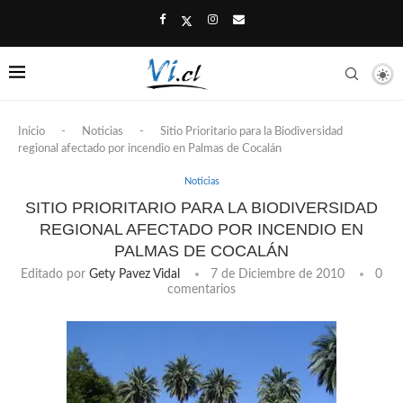
Inicio
-
Noticias
-
Sitio Prioritario para la Biodiversidad
regional afectado por incendio en Palmas de Cocalán
Noticias
SITIO PRIORITARIO PARA LA BIODIVERSIDAD
REGIONAL AFECTADO POR INCENDIO EN
PALMAS DE COCALÁN
Editado por
Gety Pavez Vidal
7 de Diciembre de 2010
0
comentarios