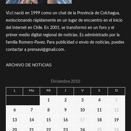
Vi.cl nació en 1999 como un chat de la Provincia de Colchagua,
evolucionando rápidamente en un lugar de encuentro en el inicio
del Internet en Chile. En 2001, se transformó en un foro y el
primer medio digital regional de noticias. Es administrado por la
familia Romero-Pavez. Para publicidad o envío de noticias, puedes
contactar a prensavi@gmail.com.
ARCHIVO DE NOTICIAS
Diciembre 2010
L
Ma
Mi
J
V
S
D
1
2
3
4
5
6
7
8
9
10
11
12
13
14
15
16
17
18
19
20
21
22
23
24
25
26